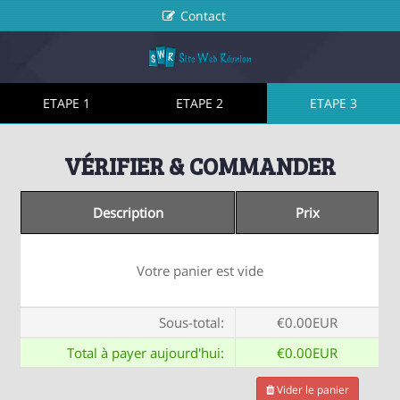
Contact
ETAPE 1
ETAPE 2
ETAPE 3
VÉRIFIER & COMMANDER
Description
Prix
Votre panier est vide
Sous-total:
€0.00EUR
Total à payer aujourd'hui:
€0.00EUR
Vider le panier